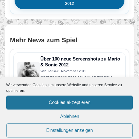
2012
Mehr News zum Spiel
Über 100 neue Screenshots zu Mario
& Sonic 2012
Von JoKo
•
8. November 2011
Nächste Woche ist es soweit und das neue
Mario & Sonic bei den Olympischen Spielen ist
Wir verwenden Cookies, um unsere Website und unseren Service zu
im Handel…
optimieren.
Neuer Trailer zu Mario & Sonic 2012
Von JoKo
Cookies akzeptieren
•
31. Oktober 2011
Nicht mehr lange, dann ist das neueste Mario &
Sonic Spiel in den Läden erhältlich. SEGA hat
Ablehnen
nun…
Neue Screenshots zu Mario & Sonic
Einstellungen anzeigen
Von JoKo
•
20. Oktober 2011
Nicht mehr lange, dann erscheint Mario & Sonic