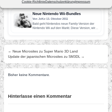
Cookie-Richtlinie
Datenschutzerklärung
Impressum
bei den Olympischen Spielen London 2012.
Nintendo & SEGA haben…
Neue Nintendo Wii-Bundles
Von JoKo
•
13. Oktober 2011
Bald geht Nintendos neue Family-Version der
Nintendo Wii auf den Markt. Diese Version, wird
in der waagerechten positioniert…
← Neue Microsites zu Super Mario 3D Land
Update der japanischen Microsites zu SM3DL →
Bisher keine Kommentare.
Hinterlasse einen Kommentar