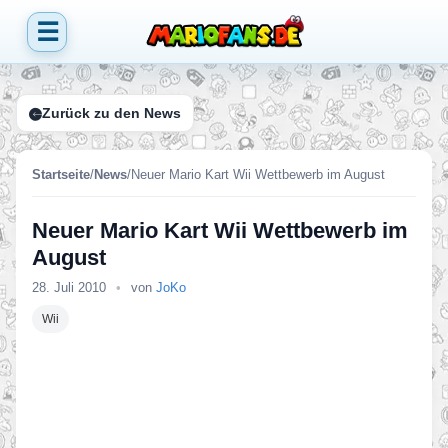
☰
Zurück zu den News
Startseite
/
News
/
Neuer Mario Kart Wii Wettbewerb im August
Neuer Mario Kart Wii Wettbewerb im
August
28. Juli 2010
•
von
JoKo
Wii