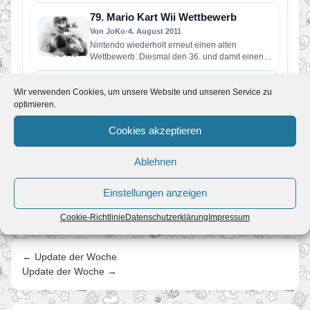
ermöglichen abstellen!…
79. Mario Kart Wii Wettbewerb
Von JoKo
•
4. August 2011
Nintendo wiederholt erneut einen alten
Wettbewerb. Diesmal den 36. und damit einen
relativ einfachen. Aufgabe ist es, durch…
78. Mario Kart Wii Wettbewerb
Wir verwenden Cookies, um unsere Website und unseren Service zu
Von JoKo
•
15. Juli 2011
optimieren.
Langsam kann die Hoffnung auf einen komplett
neuen Wettbewerb wohl aufgegeben werden.
Cookies akzeptieren
Aufgabe diesmal ist es 3 Runden…
77. Mario Kart Wii Wettbewerb
Ablehnen
Von JoKo
•
2. Juli 2011
Der erste Wettbewerb im Juli ist gestartet.
Einstellungen anzeigen
Aufgabe ist es, drei Runden durch Bowsers
Festung zu fahren. Dabei…
Cookie-Richtlinie
Datenschutzerklärung
Impressum
← Update der Woche
Update der Woche →