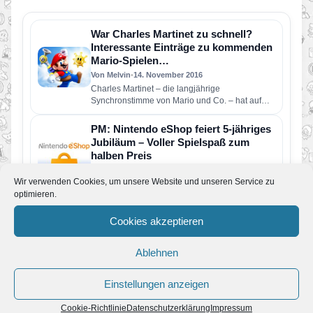
War Charles Martinet zu schnell?
Interessante Einträge zu kommenden
Mario-Spielen…
Von Melvin
•
14. November 2016
Charles Martinet – die langjährige
Synchronstimme von Mario und Co. – hat auf
seiner IMDB-Seite einige interessante Projekt…
PM: Nintendo eShop feiert 5-jähriges
Jubiläum – Voller Spielspaß zum
halben Preis
Von Melvin
•
9. Juni 2016
Wir verwenden Cookies, um unsere Website und unseren Service zu
Heute vor genau fünf Jahren, am 7. Juni 2011,
optimieren.
öffnete der Nintendo eShop erstmals seine
digitalen Pforten. Ab…
Cookies akzeptieren
New Super Mario Bros. Wii kommt
für Wii U
Ablehnen
Von JoKo
•
27. Dezember 2015
Nachdem in diesem Monat schon New Super
Mario Bros. (ehemals für den DS erschienen) für
Einstellungen anzeigen
die Virtual Console…
MarioFans.de // Am 8.September
Cookie-Richtlinie
Datenschutzerklärung
Impressum