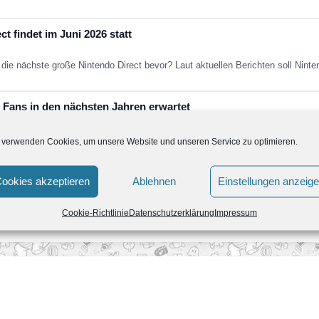
t findet im Juni 2026 statt
die nächste große Nintendo Direct bevor? Laut aktuellen Berichten soll Nint
Fans in den nächsten Jahren erwartet
ein paar Jahren aus dem kollektiven Gedächtnis. Super Mario Galaxy nich
 verwenden Cookies, um unsere Website und unseren Service zu optimieren.
ookies akzeptieren
Ablehnen
Einstellungen anzeig
Cookie-Richtlinie
Datenschutzerklärung
Impressum
rns 3D
Mario & Donkey Kong: 