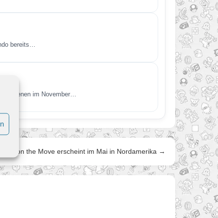
endo bereits…
t. Erschienen im November…
en
Minis on the Move erscheint im Mai in Nordamerika →