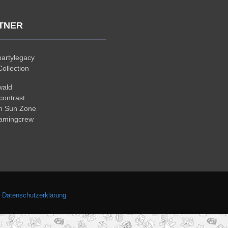
TNER
artylegacy
ollection
wald
ontrast
n Sun Zone
gamingcrew
.
Datenschutzerklärung