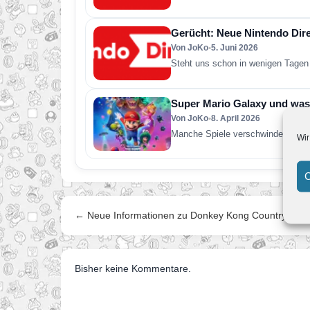
Gerücht: Neue Nintendo Direc
Von JoKo
•
5. Juni 2026
Steht uns schon in wenigen Tagen 
Super Mario Galaxy und was 
Von JoKo
•
8. April 2026
Manche Spiele verschwinden nach 
Wir
C
← Neue Informationen zu Donkey Kong Country Retu
Bisher keine Kommentare.