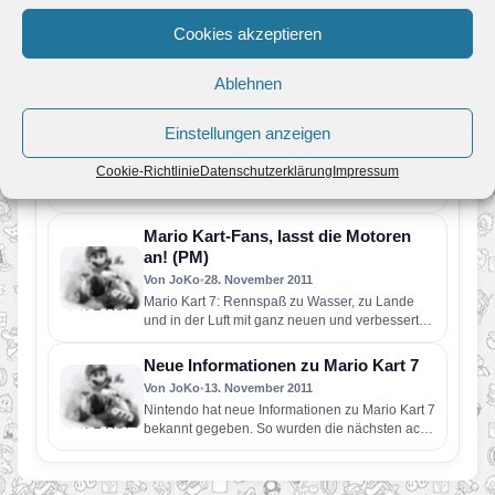
Von Melvin
•
3. Mai 2016
Cookies akzeptieren
Nintendo stattet Fahrzeuge von DeinBus.de mit
mobilen Konsolen und Spielen aus Für viele
Passagiere von DeinBus.de vergeht die…
Ablehnen
Nintendo startet Update für Mario
Kart 7
Einstellungen anzeigen
Von JoKo
•
19. Mai 2012
Cookie-Richtlinie
Datenschutzerklärung
Impressum
Am 15. Mai war es soweit, Nintendo hat das
erste Patch für Mario Kart 7 veröffentlicht. Mit
diesem…
Mario Kart-Fans, lasst die Motoren
an! (PM)
Von JoKo
•
28. November 2011
Mario Kart 7: Rennspaß zu Wasser, zu Lande
und in der Luft mit ganz neuen und verbesserten
Retro-Strecken…
Neue Informationen zu Mario Kart 7
Von JoKo
•
13. November 2011
Nintendo hat neue Informationen zu Mario Kart 7
bekannt gegeben. So wurden die nächsten acht
Tracks veröffentlicht, die…