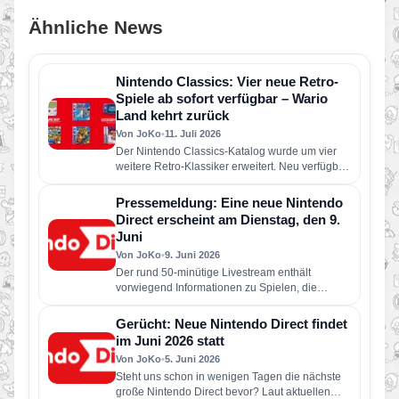
Ähnliche News
Nintendo Classics: Vier neue Retro-
Spiele ab sofort verfügbar – Wario
Land kehrt zurück
Von JoKo
•
11. Juli 2026
Der Nintendo Classics-Katalog wurde um vier
weitere Retro-Klassiker erweitert. Neu verfügbar
sind die folgenden Spiele: Wario Land: Super…
Pressemeldung: Eine neue Nintendo
Direct erscheint am Dienstag, den 9.
Juni
Von JoKo
•
9. Juni 2026
Der rund 50-minütige Livestream enthält
vorwiegend Informationen zu Spielen, die
dieses Jahr für Nintendo Switch 2 und Nintendo
Switch erscheinen…
Gerücht: Neue Nintendo Direct findet
im Juni 2026 statt
Von JoKo
•
5. Juni 2026
Steht uns schon in wenigen Tagen die nächste
große Nintendo Direct bevor? Laut aktuellen