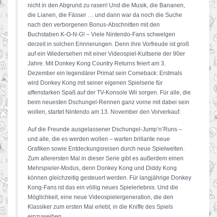
nicht in den Abgrund zu rasen! Und die Musik, die Bananen,
die Lianen, die Fässer … und dann war da noch die Suche
nach den verborgenen Bonus-Abschnitten mit den
Buchstaben K-O-N-G! – Viele Nintendo-Fans schwelgen
derzeit in solchen Erinnerungen. Denn ihre Vorfreude ist groß
auf ein Wiedersehen mit einer Videospiel-Kultserie der 90er
Jahre. Mit Donkey Kong Country Returns feiert am 3.
Dezember ein legendärer Primat sein Comeback: Erstmals
wird Donkey Kong mit seiner eigenen Spielserie für
affenstarken Spaß auf der TV-Konsole Wii sorgen. Für alle, die
beim neuesten Dschungel-Rennen ganz vorne mit dabei sein
wollen, startet Nintendo am 13. November den Vorverkauf.
Auf die Freunde ausgelassener Dschungel-Jump’n’Runs –
und alle, die es werden wollen – warten brillante neue
Grafiken sowie Entdeckungsreisen durch neue Spielwelten.
Zum allerersten Mal in dieser Serie gibt es außerdem einen
Mehrspieler-Modus, denn Donkey Kong und Diddy Kong
können gleichzeitig gesteuert werden. Für langjährige Donkey
Kong-Fans ist das ein völlig neues Spielerlebnis. Und die
Möglichkeit, eine neue Videospielergeneration, die den
Klassiker zum ersten Mal erlebt, in die Kniffe des Spiels
einzuweihen…