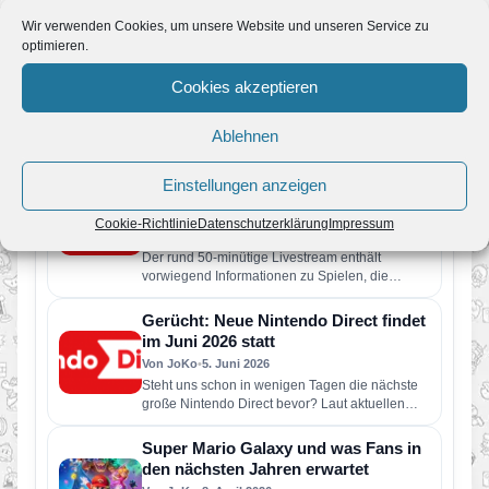
Nintendo Classics: Vier neue Retro-
Wir verwenden Cookies, um unsere Website und unseren Service zu
Spiele ab sofort verfügbar – Wario
optimieren.
Land kehrt zurück
Cookies akzeptieren
Von JoKo
•
11. Juli 2026
Der Nintendo Classics-Katalog wurde um vier
weitere Retro-Klassiker erweitert. Neu verfügbar
Ablehnen
sind die folgenden Spiele: Wario Land: Super…
Pressemeldung: Eine neue Nintendo
Einstellungen anzeigen
Direct erscheint am Dienstag, den 9.
Juni
Cookie-Richtlinie
Datenschutzerklärung
Impressum
Von JoKo
•
9. Juni 2026
Der rund 50-minütige Livestream enthält
vorwiegend Informationen zu Spielen, die
dieses Jahr für Nintendo Switch 2 und Nintendo
Switch erscheinen…
Gerücht: Neue Nintendo Direct findet
im Juni 2026 statt
Von JoKo
•
5. Juni 2026
Steht uns schon in wenigen Tagen die nächste
große Nintendo Direct bevor? Laut aktuellen
Berichten soll Nintendo bereits…
Super Mario Galaxy und was Fans in
den nächsten Jahren erwartet