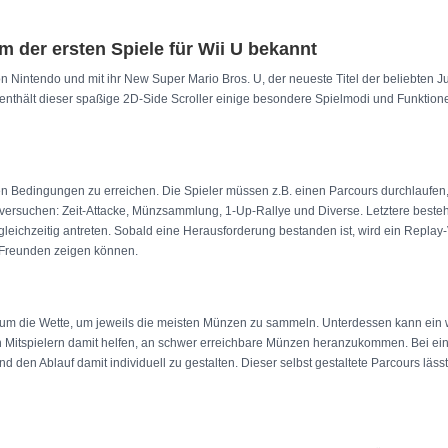
em der ersten Spiele für Wii U bekannt
 Nintendo und mit ihr New Super Mario Bros. U, der neueste Titel der beliebten
 enthält dieser spaßige 2D-Side Scroller einige besondere Spielmodi und Funktion
werten Bedingungen zu erreichen. Die Spieler müssen z.B. einen Parcours durchlau
en versuchen: Zeit-Attacke, Münzsammlung, 1-Up-Rallye und Diverse. Letztere bes
ichzeitig antreten. Sobald eine Herausforderung bestanden ist, wird ein Replay-V
 Freunden zeigen können.
 um die Wette, um jeweils die meisten Münzen zu sammeln. Unterdessen kann ein w
en Mitspielern damit helfen, an schwer erreichbare Münzen heranzukommen. Bei e
en Ablauf damit individuell zu gestalten. Dieser selbst gestaltete Parcours lässt s