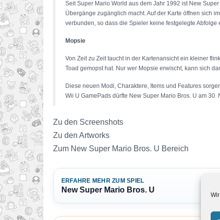
Seit Super Mario World aus dem Jahr 1992 ist New Super M
Übergänge zugänglich macht. Auf der Karte öffnen sich im
verbunden, so dass die Spieler keine festgelegte Abfolge
Mopsie
Von Zeit zu Zeit taucht in der Kartenansicht ein kleiner f
Toad gemopst hat. Nur wer Mopsie erwischt, kann sich dami
Diese neuen Modi, Charaktere, Items und Features sorgen
Wii U GamePads dürfte New Super Mario Bros. U am 30. N
Zu den Screenshots
Zu den Artworks
Zum New Super Mario Bros. U Bereich
ERFAHRE MEHR ZUM SPIEL
New Super Mario Bros. U
Wir