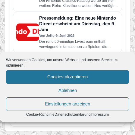
Der Nintendo Classics-Katalog wurde um vier
weitere Retro-Klassiker erweitert. Neu verfügbar
sind die folgenden Spiele: Wario Land: Super…
Pressemeldung: Eine neue Nintendo
Direct erscheint am Dienstag, den 9.
Juni
Von JoKo
•
9. Juni 2026
Der rund 50-minütige Livestream enthält
vorwiegend Informationen zu Spielen, die
dieses Jahr für Nintendo Switch 2 und Nintendo
Switch erscheinen…
Gerücht: Neue Nintendo Direct findet
Wir verwenden Cookies, um unsere Website und unseren Service zu
im Juni 2026 statt
optimieren.
Von JoKo
•
5. Juni 2026
Cookies akzeptieren
Steht uns schon in wenigen Tagen die nächste
große Nintendo Direct bevor? Laut aktuellen
Berichten soll Nintendo bereits…
Ablehnen
Super Mario Galaxy und was Fans in
den nächsten Jahren erwartet
Einstellungen anzeigen
Von JoKo
•
8. April 2026
Manche Spiele verschwinden nach ein paar
Cookie-Richtlinie
Datenschutzerklärung
Impressum
Jahren aus dem kollektiven Gedächtnis. Super
Mario Galaxy nicht. Erschienen im November…