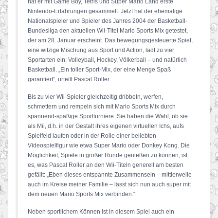
hat er mit Game Boy, Tetris und Super Mario Land erste
Nintendo-Erfahrungen gesammelt. Jetzt hat der ehemalige
Nationalspieler und Spieler des Jahres 2004 der Basketball-
Bundesliga den aktuellen Wii-Titel Mario Sports Mix getestet,
der am 28. Januar erscheint. Das bewegungsgesteuerte Spiel,
eine witzige Mischung aus Sport und Action, lädt zu vier
Sportarten ein: Volleyball, Hockey, Völkerball – und natürlich
Basketball. „Ein toller Sport-Mix, der eine Menge Spaß
garantiert“, urteilt Pascal Roller.
Bis zu vier Wii-Spieler gleichzeitig dribbeln, werfen,
schmettern und rempeln sich mit Mario Sports Mix durch
spannend-spaßige Sportturniere. Sie haben die Wahl, ob sie
als Mii, d.h. in der Gestalt ihres eigenen virtuellen Ichs, aufs
Spielfeld laufen oder in der Rolle einer beliebten
Videospielfigur wie etwa Super Mario oder Donkey Kong. Die
Möglichkeit, Spiele in großer Runde genießen zu können, ist
es, was Pascal Roller an den Wii-Titeln generell am besten
gefällt: „Eben dieses entspannte Zusammensein – mittlerweile
auch im Kreise meiner Familie – lässt sich nun auch super mit
dem neuen Mario Sports Mix verbinden.“
Neben sportlichem Können ist in diesem Spiel auch ein