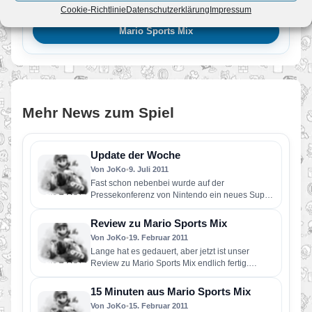
Cookie-Richtlinie
Datenschutzerklärung
Impressum
Mario Sports Mix
Mario Sports Mix
Mehr News zum Spiel
Update der Woche
Von JoKo
•
9. Juli 2011
Fast schon nebenbei wurde auf der
Pressekonferenz von Nintendo ein neues Super
Smash Bros. angekündigt. Grund genug für…
Review zu Mario Sports Mix
Von JoKo
•
19. Februar 2011
Lange hat es gedauert, aber jetzt ist unser
Review zu Mario Sports Mix endlich fertig.
Zuletzt war Mario…
15 Minuten aus Mario Sports Mix
Von JoKo
•
15. Februar 2011