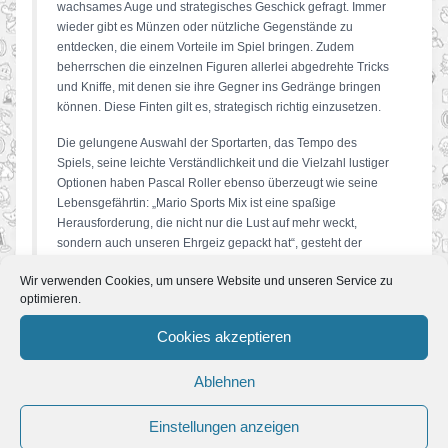
wachsames Auge und strategisches Geschick gefragt. Immer
wieder gibt es Münzen oder nützliche Gegenstände zu
entdecken, die einem Vorteile im Spiel bringen. Zudem
beherrschen die einzelnen Figuren allerlei abgedrehte Tricks
und Kniffe, mit denen sie ihre Gegner ins Gedränge bringen
können. Diese Finten gilt es, strategisch richtig einzusetzen.
Die gelungene Auswahl der Sportarten, das Tempo des
Spiels, seine leichte Verständlichkeit und die Vielzahl lustiger
Optionen haben Pascal Roller ebenso überzeugt wie seine
Lebensgefährtin: „Mario Sports Mix ist eine spaßige
Herausforderung, die nicht nur die Lust auf mehr weckt,
sondern auch unseren Ehrgeiz gepackt hat“, gesteht der
beliebte Sportler. „Zum Glück bewegen sich die Einsätze noch
Wir verwenden Cookies, um unsere Website und unseren Service zu
im legalen Bereich: Der Verlierer bringt die Kleinen ins Bett.“
optimieren.
Ein Punkt aber ist dem „nur“ 1,80 m großen Basketballer
Cookies akzeptieren
besonders wichtig, wie er selbstironisch anmerkt: „Seit Mario
Sports Mix kann ich wieder problemlos über meinen
Gegenspieler dunken – danke dafür!“
Ablehnen
Einstellungen anzeigen
ERFAHRE MEHR ZUM SPIEL