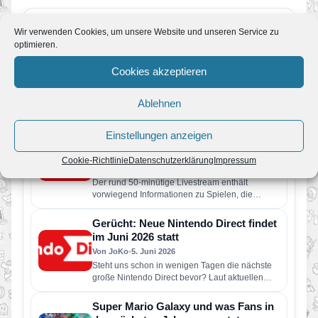
Nintendo Classics: Vier neue Retro-
Wir verwenden Cookies, um unsere Website und unseren Service zu
Spiele ab sofort verfügbar – Wario
optimieren.
Land kehrt zurück
Cookies akzeptieren
Von JoKo
•
11. Juli 2026
Der Nintendo Classics-Katalog wurde um vier
weitere Retro-Klassiker erweitert. Neu verfügbar
Ablehnen
sind die folgenden Spiele: Wario Land: Super…
Pressemeldung: Eine neue Nintendo
Einstellungen anzeigen
Direct erscheint am Dienstag, den 9.
Juni
Cookie-Richtlinie
Datenschutzerklärung
Impressum
Von JoKo
•
9. Juni 2026
Der rund 50-minütige Livestream enthält
vorwiegend Informationen zu Spielen, die
dieses Jahr für Nintendo Switch 2 und Nintendo
Switch erscheinen…
Gerücht: Neue Nintendo Direct findet
im Juni 2026 statt
Von JoKo
•
5. Juni 2026
Steht uns schon in wenigen Tagen die nächste
große Nintendo Direct bevor? Laut aktuellen
Berichten soll Nintendo bereits…
Super Mario Galaxy und was Fans in