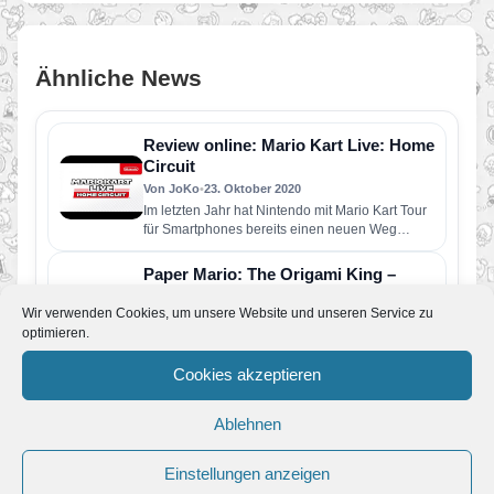
Ähnliche News
Review online: Mario Kart Live: Home
Circuit
Von JoKo
•
23. Oktober 2020
Im letzten Jahr hat Nintendo mit Mario Kart Tour
für Smartphones bereits einen neuen Weg
ausprobiert und damit…
Paper Mario: The Origami King –
Review online
Wir verwenden Cookies, um unsere Website und unseren Service zu
Von JoKo
•
20. Juli 2020
optimieren.
Papier-Mario ist zurück und begibt sich auf sein
erstes Abenteuer auf der Nintendo Switch. Nach
Cookies akzeptieren
einem kurzen Sidekick…
Yoshi’s Crafted World – Unser
Testbericht
Ablehnen
Von JoKo
•
29. April 2019
Mit etwas Verspätung haben wir nun auch das
Einstellungen anzeigen
neuesten Abenteuer von Yoshi für die Nintendo