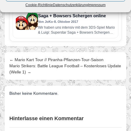
Switch getestet. Ein…
Cookie-Richtlinie
Datenschutzerklärung
Impressum
Review zu Mario & Luigi: Superstar
Saga + Bowsers Schergen online
Von JoKo
•
8. Oktober 2017
Wir haben uns intensiv mit dem 3DS-Spiel Mario
& Luigi: Superstar Saga + Bowsers Schergen
beschäftigt. Ob Nintendo…
← Mario Kart Tour // Piranha-Pflanzen-Tour-Saison
Mario Strikers: Battle League Football – Kostenloses Update
(Welle 1) →
Bisher keine Kommentare.
Hinterlasse einen Kommentar