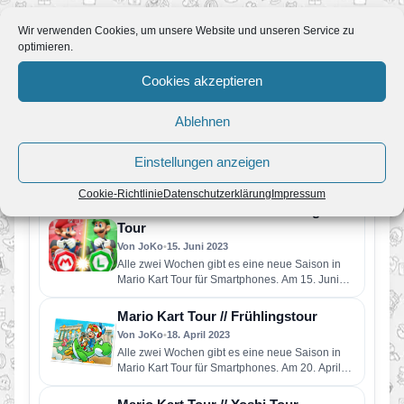
Wir verwenden Cookies, um unsere Website und unseren Service zu
Mehr News zum Spiel
optimieren.
Cookies akzeptieren
Mario Kart Tour // Eiscreme-Tour-
Ablehnen
Saison
Von JoKo
•
7. September 2023
Alle zwei Wochen gibt es eine neue Saison in
Einstellungen anzeigen
Mario Kart Tour für Smartphones. Am 06.
September startet…
Cookie-Richtlinie
Datenschutzerklärung
Impressum
Mario Kart Tour // Mario vs. Luigi
Tour
Von JoKo
•
15. Juni 2023
Alle zwei Wochen gibt es eine neue Saison in
Mario Kart Tour für Smartphones. Am 15. Juni
startet…
Mario Kart Tour // Frühlingstour
Von JoKo
•
18. April 2023
Alle zwei Wochen gibt es eine neue Saison in
Mario Kart Tour für Smartphones. Am 20. April
startet…