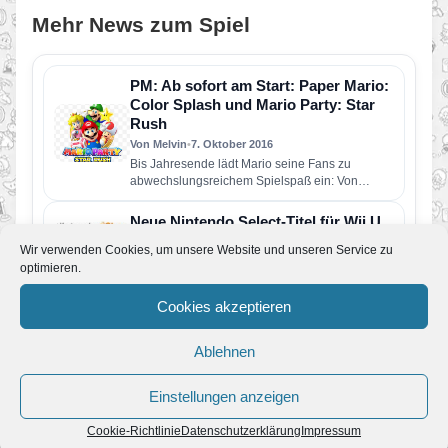
Mehr News zum Spiel
PM: Ab sofort am Start: Paper Mario:
Color Splash und Mario Party: Star
Rush
Von Melvin
•
7. Oktober 2016
Bis Jahresende lädt Mario seine Fans zu
abwechslungsreichem Spielspaß ein: Von
Klassiker bis Smartphone-Spiel ist alles dabei
Super…
Neue Nintendo Select-Titel für Wii U
Von Melvin
•
16. August 2016
Wir verwenden Cookies, um unsere Website und unseren Service zu
Stürzt euch ins Abenteuer! Diese Spiele für
optimieren.
#WiiU kommen am 30. September neu zur
„Nintendo Selects“-Reihe dazu!
Cookies akzeptieren
gamescom 2016 – Neuheiten für Wii U
und Nintendo 3DS
Ablehnen
Von Melvin
•
16. August 2016
Hier einige Nintendo-Highlights zur gamescom:
Einstellungen anzeigen
Das Finale des Splatoon Showdowns von ESL,
neue Spiele-Hits wie YO-KAI WATCH 2…
Cookie-Richtlinie
Datenschutzerklärung
Impressum
Drei neue Minispiele aus Mario Party