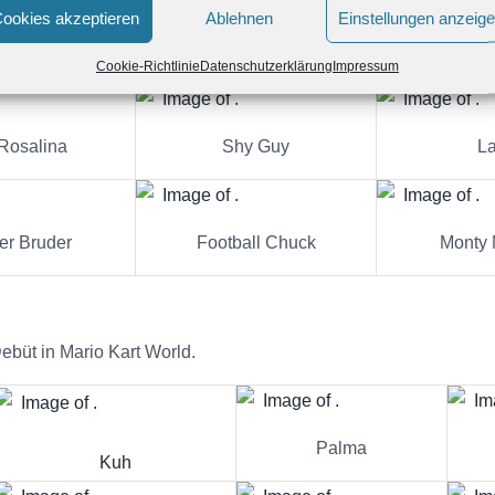
ookies akzeptieren
Ablehnen
Einstellungen anzeig
salina
Baby Mario
Baby
Cookie-Richtlinie
Datenschutzerklärung
Impressum
Rosalina
Shy Guy
La
r Bruder
Football Chuck
Monty 
Debüt in Mario Kart World.
Palma
Kuh