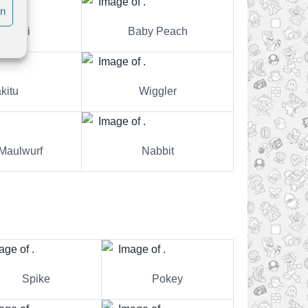
en
 Luigi
Baby Peach
kitu
Wiggler
Maulwurf
Nabbit
Spike
Pokey