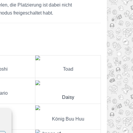
en, die Platzierung ist dabei nicht
odus freigeschaltet habt.
oshi
Toad
ario
Daisy
König Buu Huu
dette