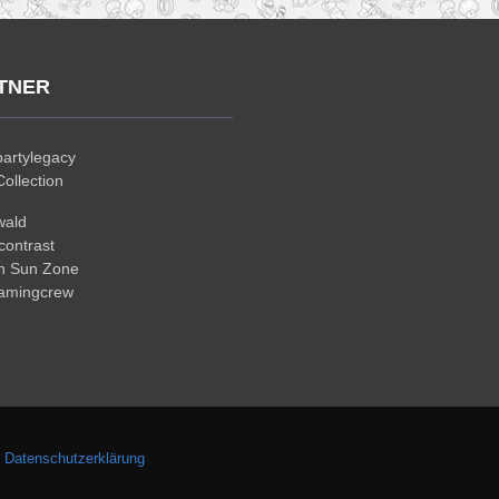
TNER
artylegacy
ollection
wald
ontrast
n Sun Zone
gamingcrew
.
Datenschutzerklärung