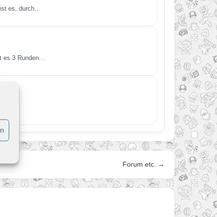
 ist es, durch…
st es 3 Runden…
ei…
en
Forum etc. →