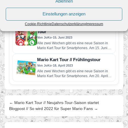
Ablehnen
Von JoKo
•
10. Juli 2023
Alle zwei Wochen gibt es eine neue Saison in
Einstellungen anzeigen
Mario Kart Tour für Smartphones. Am 13. Juli
startet…
Cookie-Richtlinie
Datenschutzerklärung
Impressum
Mario Kart Tour // Mario vs. Luigi
Tour
Von JoKo
•
15. Juni 2023
Alle zwei Wochen gibt es eine neue Saison in
Mario Kart Tour für Smartphones. Am 15. Juni
startet…
Mario Kart Tour // Frühlingstour
Von JoKo
•
18. April 2023
Alle zwei Wochen gibt es eine neue Saison in
Mario Kart Tour für Smartphones. Am 20. April
startet…
← Mario Kart Tour // Neujahrs-Tour-Saison startet
Blogpost // So wird 2022 für Super Mario Fans →