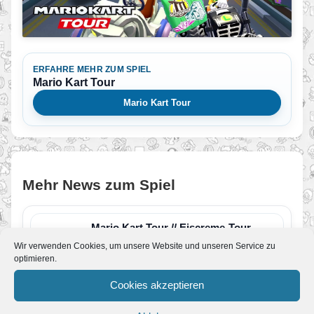
ERFAHRE MEHR ZUM SPIEL
Mario Kart Tour
Mario Kart Tour
Mehr News zum Spiel
Mario Kart Tour // Eiscreme-Tour-
Saison
Wir verwenden Cookies, um unsere Website und unseren Service zu
Von JoKo
•
7. September 2023
optimieren.
Alle zwei Wochen gibt es eine neue Saison in
Mario Kart Tour für Smartphones. Am 06.
Cookies akzeptieren
September startet…
Mario Kart Tour // Röhren Tour