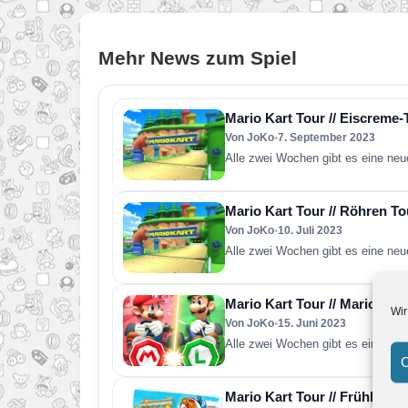
Mehr News zum Spiel
Mario Kart Tour // Eiscreme
Von JoKo
•
7. September 2023
Alle zwei Wochen gibt es eine neu
Mario Kart Tour // Röhren To
Von JoKo
•
10. Juli 2023
Alle zwei Wochen gibt es eine neu
Mario Kart Tour // Mario vs. 
Wir
Von JoKo
•
15. Juni 2023
Alle zwei Wochen gibt es eine neu
C
Mario Kart Tour // Frühlings