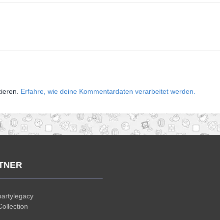
zieren.
Erfahre, wie deine Kommentardaten verarbeitet werden.
TNER
artylegacy
ollection