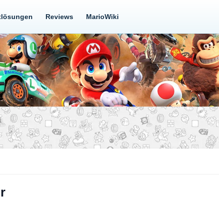
tlösungen
Reviews
MarioWiki
r