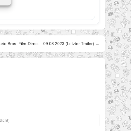
rio Bros. Film-Direct – 09.03.2023 (Letzter Trailer) →