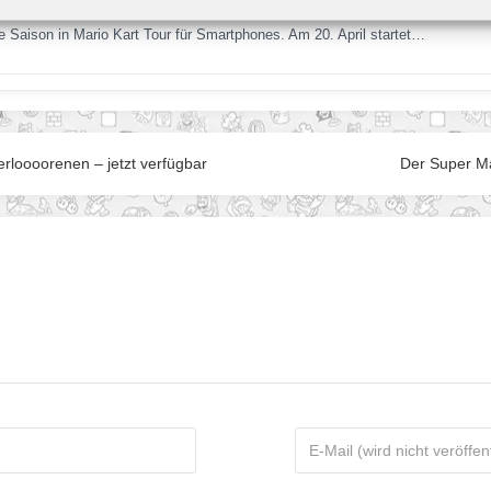
e Saison in Mario Kart Tour für Smartphones. Am 20. April startet…
rloooorenen – jetzt verfügbar
Der Super Ma