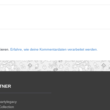
zieren.
Erfahre, wie deine Kommentardaten verarbeitet werden.
TNER
artylegacy
ollection