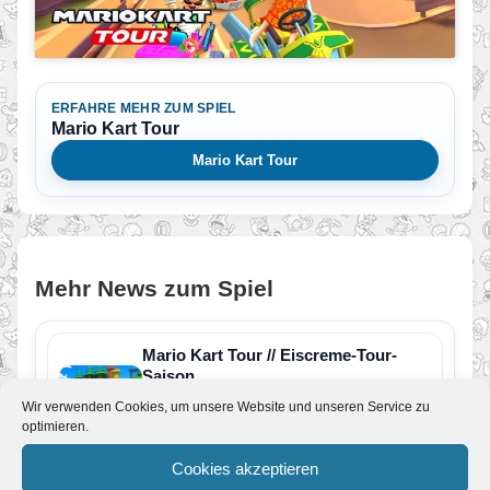
ERFAHRE MEHR ZUM SPIEL
Mario Kart Tour
Mario Kart Tour
Mehr News zum Spiel
Mario Kart Tour // Eiscreme-Tour-
Saison
Von JoKo
•
7. September 2023
Wir verwenden Cookies, um unsere Website und unseren Service zu
Alle zwei Wochen gibt es eine neue Saison in
optimieren.
Mario Kart Tour für Smartphones. Am 06.
September startet…
Cookies akzeptieren
Mario Kart Tour // Röhren Tour