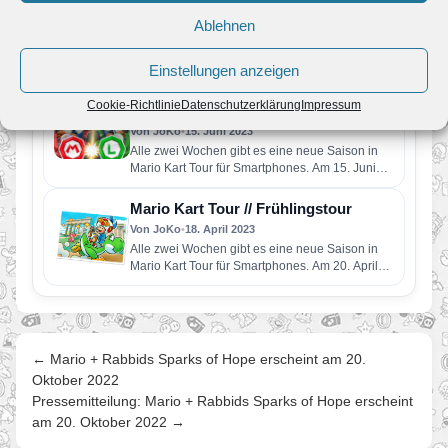
Von JoKo
•
10. Juli 2023
Ablehnen
Alle zwei Wochen gibt es eine neue Saison in
Mario Kart Tour für Smartphones. Am 13. Juli
startet…
Einstellungen anzeigen
Mario Kart Tour // Mario vs. Luigi
Cookie-Richtlinie
Datenschutzerklärung
Impressum
Tour
Von JoKo
•
15. Juni 2023
Alle zwei Wochen gibt es eine neue Saison in
Mario Kart Tour für Smartphones. Am 15. Juni
startet…
Mario Kart Tour // Frühlingstour
Von JoKo
•
18. April 2023
Alle zwei Wochen gibt es eine neue Saison in
Mario Kart Tour für Smartphones. Am 20. April
startet…
← Mario + Rabbids Sparks of Hope erscheint am 20.
Oktober 2022
Pressemitteilung: Mario + Rabbids Sparks of Hope erscheint
am 20. Oktober 2022 →