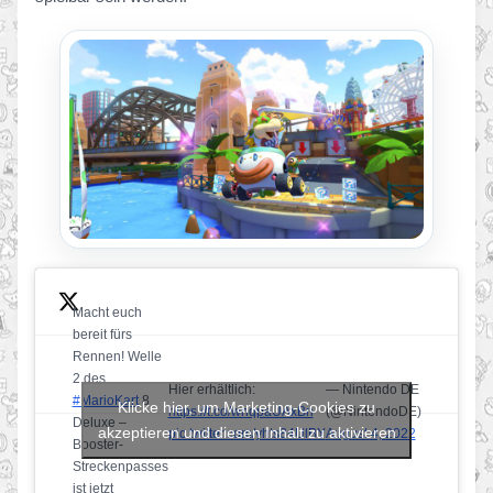
Macht euch
bereit fürs
Rennen! Welle
2 des
Hier erhältlich:
— Nintendo DE
#MarioKart
8
Klicke hier, um Marketing-Cookies zu
https://t.co/wnqpaUAxBn
(@NintendoDE)
Deluxe –
akzeptieren und diesen Inhalt zu aktivieren
pic.twitter.com/yhts84UlBY
August 4, 2022
Booster-
Streckenpasses
ist jetzt