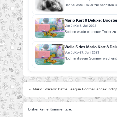
Der neueste Trailer zur sechsten 
Mario Kart 8 Deluxe: Booster
Von JoKo
•
6. Juli 2023
Soeben wurde ein neuer Trailer zu 
Welle 5 des Mario Kart 8 De
Von JoKo
•
27. Juni 2023
Noch in diesem Sommer erscheint 
← Mario Strikers: Battle League Football angekündigt
Bisher keine Kommentare.