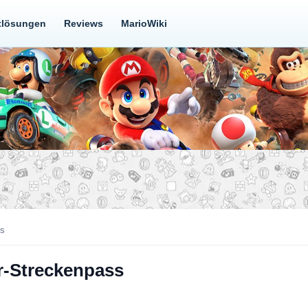
tlösungen
Reviews
MarioWiki
ss
r-Streckenpass