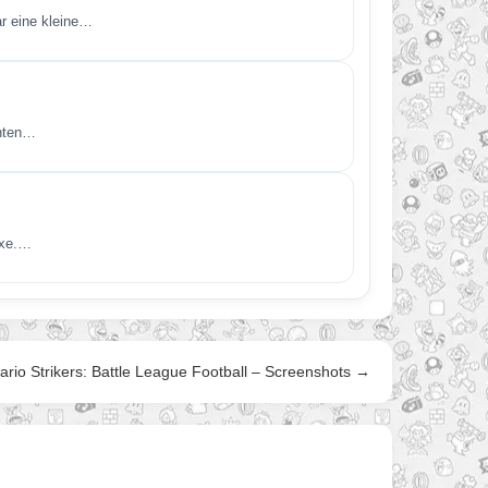
ar eine kleine…
hnten…
uxe.…
ario Strikers: Battle League Football – Screenshots →