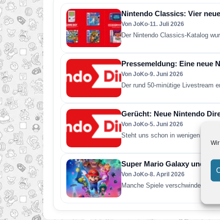
Nintendo Classics: Vier neue
Von JoKo
•
11. Juli 2026
Der Nintendo Classics-Katalog wur
Pressemeldung: Eine neue Ni
Von JoKo
•
9. Juni 2026
Der rund 50-minütige Livestream e
Gerücht: Neue Nintendo Direc
Von JoKo
•
5. Juni 2026
Steht uns schon in wenigen Tagen 
Wir
Super Mario Galaxy und was 
C
Von JoKo
•
8. April 2026
Manche Spiele verschwinden nach 