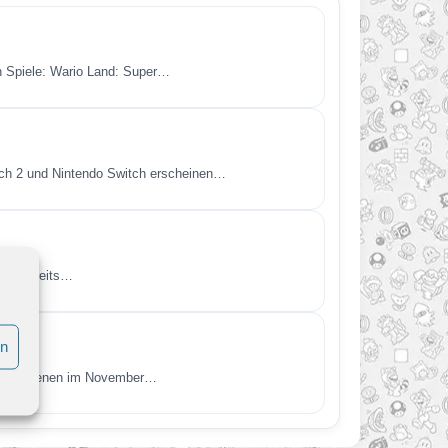
en Spiele: Wario Land: Super…
itch 2 und Nintendo Switch erscheinen…
endo bereits…
en
t. Erschienen im November…