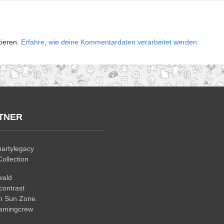
zieren.
Erfahre, wie deine Kommentardaten verarbeitet werden.
TNER
artylegacy
ollection
wald
ontrast
n Sun Zone
gamingcrew