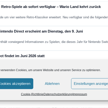
 Retro-Spiele ab sofort verfügbar – Wario Land kehrt zurück
de um vier weitere Retro-Klassiker erweitert. Neu verfügbar sind die folgend
ntendo Direct erscheint am Dienstag, den 9. Juni
nthält vorwiegend Informationen zu Spielen, die dieses Jahr für Nintendo Sw
t findet im Juni 2026 statt
die nächste große Nintendo Direct bevor? Laut aktuellen Berichten soll Nint
 verwenden Cookies, um unsere Website und unseren Service zu optimieren.
Fans in den nächsten Jahren erwartet
ookies akzeptieren
Ablehnen
Einstellungen anzeig
ein paar Jahren aus dem kollektiven Gedächtnis. Super Mario Galaxy nich
Cookie-Richtlinie
Datenschutzerklärung
Impressum