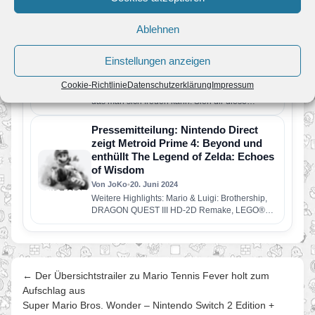
Ablehnen
Diese Nintendo Switch-Spiele
erscheinen 2024… und darüber
Einstellungen anzeigen
hinaus!
Von JoKo
•
30. August 2024
Cookie-Richtlinie
Datenschutzerklärung
Impressum
Am Spielehorizont zeichnet sich vieles ab, auf
das man sich freuen kann! Sieh dir diese
kommenden Nintendo Switch-Spiele…
Pressemitteilung: Nintendo Direct
zeigt Metroid Prime 4: Beyond und
enthüllt The Legend of Zelda: Echoes
of Wisdom
Von JoKo
•
20. Juni 2024
Weitere Highlights: Mario & Luigi: Brothership,
DRAGON QUEST III HD-2D Remake, LEGO®
HORIZON ADVENTURES und Super Mario
Party…
← Der Übersichtstrailer zu Mario Tennis Fever holt zum
Aufschlag aus
Super Mario Bros. Wonder – Nintendo Switch 2 Edition +