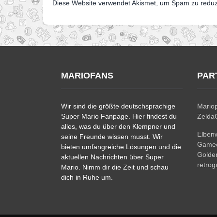
Diese Website verwendet Akismet, um Spam zu redu
MARIOFANS
PAR
Wir sind die größte deutschsprachige
Mariop
Super Mario Fanpage. Hier findest du
ZeldaC
alles, was du über den Klempner und
Elben
seine Freunde wissen musst. Wir
Gamec
bieten umfangreiche Lösungen und die
Golde
aktuellen Nachrichten über Super
retro
Mario. Nimm dir die Zeit und schau
dich in Ruhe um.