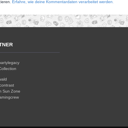
zieren.
Erfahre, wie deine Kommentardaten verarbeitet werden.
TNER
artylegacy
ollection
wald
ontrast
n Sun Zone
gamingcrew