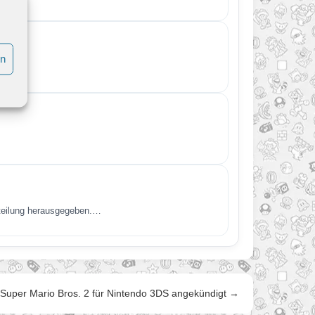
en
tteilung herausgegeben.…
Super Mario Bros. 2 für Nintendo 3DS angekündigt →