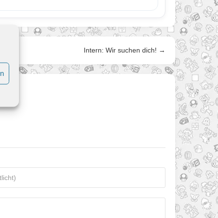
Intern: Wir suchen dich! →
en