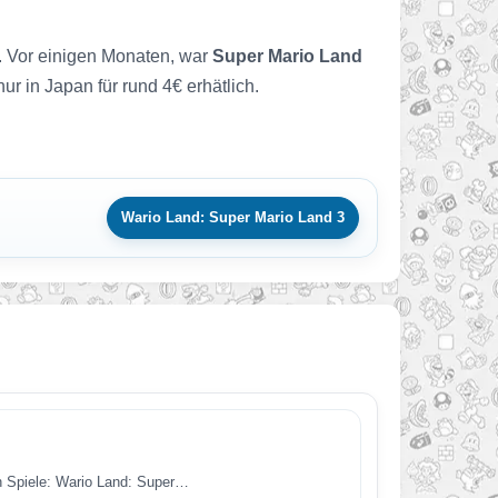
t. Vor einigen Monaten, war
Super Mario Land
r in Japan für rund 4€ erhätlich.
Wario Land: Super Mario Land 3
en Spiele: Wario Land: Super…