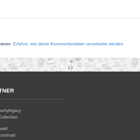
zieren.
Erfahre, wie deine Kommentardaten verarbeitet werden.
TNER
artylegacy
ollection
wald
ontrast