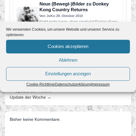
Neue (Bewegt-)Bilder zu Donkey
Kong Country Returns
Von JoKo
•
29. Oktober 2010
Nicht mehr lange, dann erscheint Donkey Kong
Country Returns in Nordamerika. Nintendo of
Wir verwenden Cookies, um unsere Website und unseren Service zu
America hat deswegen heute neue…
optimieren.
Weitere Informationen zu Donkey
Kong Country Returns
Cookies akzeptieren
Von JoKo
•
26. Oktober 2010
Wieder gibt es eine Menge neuer Informationen
Ablehnen
zu Donkey Kong Country Returns. Neben Scans
zur aktuellen Nintendo Power…
Einstellungen anzeigen
Cookie-Richtlinie
Datenschutzerklärung
Impressum
← Update der Woche
Update der Woche →
Bisher keine Kommentare.