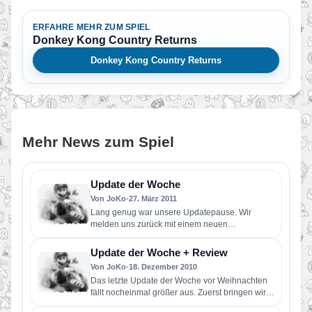
ERFAHRE MEHR ZUM SPIEL
Donkey Kong Country Returns
Donkey Kong Country Returns
Mehr News zum Spiel
Update der Woche
Von JoKo
•
27. März 2011
Lang genug war unsere Updatepause. Wir
melden uns zurück mit einem neuen
Lösungsabschnitt zu Donkey Kong Country
Returns.…
Update der Woche + Review
Von JoKo
•
18. Dezember 2010
Das letzte Update der Woche vor Weihnachten
fällt nocheinmal größer aus. Zuerst bringen wir
unsere Lösung für die…