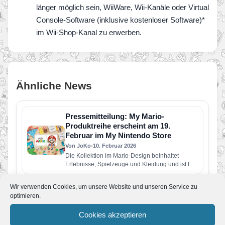
länger möglich sein, WiiWare, Wii-Kanäle oder Virtual
Console-Software (inklusive kostenloser Software)*
im Wii-Shop-Kanal zu erwerben.
Ähnliche News
Pressemitteilung: My Mario-
Produktreihe erscheint am 19.
Februar im My Nintendo Store
Von JoKo
•
10. Februar 2026
Die Kollektion im Mario-Design beinhaltet
Erlebnisse, Spielzeuge und Kleidung und ist für
jüngere Kinder und ihre Eltern gedacht…
Nintendo Direct präsentiert
Wir verwenden Cookies, um unsere Website und unseren Service zu
Startschuss für 40. Jubiläum von
optimieren.
Super Mario Bros. und zahlreiche
Neuheiten
Cookies akzeptieren
Von JoKo
•
12. September 2025