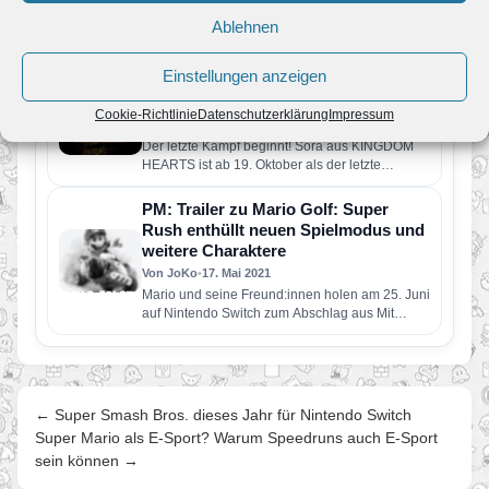
Zu den Highlights gehören Fire Emblem:
Ablehnen
Fortune’s Weave, Resident Evil Requiem,
Hades II, die Rückkehr von Super Mario…
Einstellungen anzeigen
Kämpfen mit Sora in Super Smash
Bros Ultimate
Cookie-Richtlinie
Datenschutzerklärung
Impressum
Von Melvin
•
15. Oktober 2021
Der letzte Kampf beginnt! Sora aus KINGDOM
HEARTS ist ab 19. Oktober als der letzte
Kämpfer in Super…
PM: Trailer zu Mario Golf: Super
Rush enthüllt neuen Spielmodus und
weitere Charaktere
Von JoKo
•
17. Mai 2021
Mario und seine Freund:innen holen am 25. Juni
auf Nintendo Switch zum Abschlag aus Mit
Pauline, Football-Chuck und…
← Super Smash Bros. dieses Jahr für Nintendo Switch
Super Mario als E-Sport? Warum Speedruns auch E-Sport
sein können →