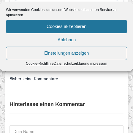
77. Mario Kart Wii Wettbewerb
Wir verwenden Cookies, um unsere Website und unseren Service zu
Von JoKo
•
2. Juli 2011
optimieren.
Der erste Wettbewerb im Juli ist gestartet.
Aufgabe ist es, drei Runden durch Bowsers
Cookies akzeptieren
Festung zu fahren. Dabei…
Ablehnen
← Wettbewerbsende
Einstellungen anzeigen
Wii Ware macht Hoffnung →
Cookie-Richtlinie
Datenschutzerklärung
Impressum
Bisher keine Kommentare.
Hinterlasse einen Kommentar