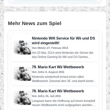
Mehr News zum Spiel
Nintendo Wifi Service für Wii und DS
wird eingestellt!
Von Melvin
•
27. Februar 2014
Am 20 Mai, 2014 wird Nintendo die Server die
das Online Gaming für Wii und DS Games
ermöglichen abstellen!…
79. Mario Kart Wii Wettbewerb
Von JoKo
•
4. August 2011
Nintendo wiederholt erneut einen alten
Wettbewerb. Diesmal den 36. und damit einen
relativ einfachen. Aufgabe ist es, durch…
78. Mario Kart Wii Wettbewerb
Von JoKo
•
15. Juli 2011
Langsam kann die Hoffnung auf einen komplett
neuen Wettbewerb wohl aufgegeben werden.
Aufgabe diesmal ist es 3 Runden…