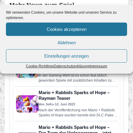
Mehr News zum Spiel
Wir verwenden Cookies, um unsere Website und unseren Service zu
optimieren.
Mario + Rabbids Sparks of Hope: Die
letzte Spark-Jägerin
Cookies akzeptieren
Von JoKo
•
10. Juli 2023
Ubisoft® hat im Zuge der Nintendo Direct die
Ablehnen
sofortige Veröffentlichung vom zweiten DLC für
Mario + Rabbids Sparks…
Einstellungen anzeigen
Mario + Rabbids Sparks of Hope –
Season Pass Überblick
Cookie-Richtlinie
Datenschutzerklärung
Impressum
Von JoKo
•
7. Juli 2023
In der Gaming-Welt ist es schon fast üblich
geworden Spiele mit zusätzlichen Inhalten zum
kostenpflichtigen Download zu versorgen…
Mario + Rabbids Sparks of Hope –
Rayman Teaser
Von JoKo
•
12. Juni 2023
Nach der Veröffentlichung von Mario + Rabbids
Sparks of Hope wurden bereits drei DLC-Pakete
angekündigt. Paket 1 The…
Mario + Rabbids Sparks of Hope –
Der Turm der Verloooorenen – jetzt