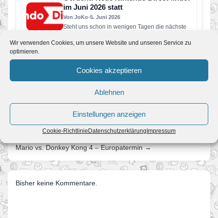
im Juni 2026 statt
Von JoKo
•
5. Juni 2026
Steht uns schon in wenigen Tagen die nächste
große Nintendo Direct bevor? Laut aktuellen
Wir verwenden Cookies, um unsere Website und unseren Service zu
Berichten soll Nintendo bereits…
optimieren.
Super Mario Galaxy und was Fans in
den nächsten Jahren erwartet
Cookies akzeptieren
Von JoKo
•
8. April 2026
Manche Spiele verschwinden nach ein paar
Ablehnen
Jahren aus dem kollektiven Gedächtnis. Super
Mario Galaxy nicht. Erschienen im November…
Einstellungen anzeigen
Cookie-Richtlinie
Datenschutzerklärung
Impressum
← Europatermin für Mario Sports Mix
Mario vs. Donkey Kong 4 – Europatermin →
Bisher keine Kommentare.