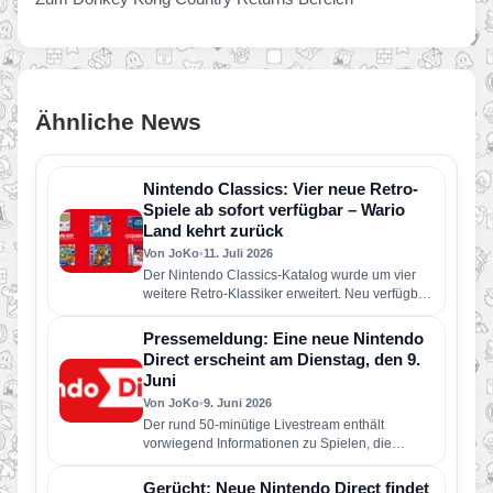
Ähnliche News
Nintendo Classics: Vier neue Retro-
Spiele ab sofort verfügbar – Wario
Land kehrt zurück
Von JoKo
•
11. Juli 2026
Der Nintendo Classics-Katalog wurde um vier
weitere Retro-Klassiker erweitert. Neu verfügbar
sind die folgenden Spiele: Wario Land: Super…
Pressemeldung: Eine neue Nintendo
Direct erscheint am Dienstag, den 9.
Juni
Von JoKo
•
9. Juni 2026
Der rund 50-minütige Livestream enthält
vorwiegend Informationen zu Spielen, die
dieses Jahr für Nintendo Switch 2 und Nintendo
Switch erscheinen…
Gerücht: Neue Nintendo Direct findet