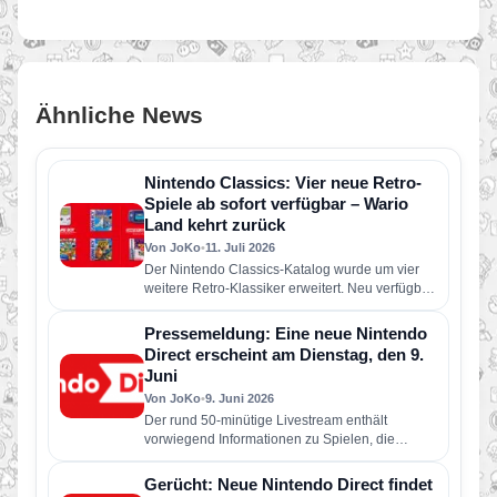
Ähnliche News
Nintendo Classics: Vier neue Retro-
Spiele ab sofort verfügbar – Wario
Land kehrt zurück
Von JoKo
•
11. Juli 2026
Der Nintendo Classics-Katalog wurde um vier
weitere Retro-Klassiker erweitert. Neu verfügbar
sind die folgenden Spiele: Wario Land: Super…
Pressemeldung: Eine neue Nintendo
Direct erscheint am Dienstag, den 9.
Juni
Von JoKo
•
9. Juni 2026
Der rund 50-minütige Livestream enthält
vorwiegend Informationen zu Spielen, die
dieses Jahr für Nintendo Switch 2 und Nintendo
Switch erscheinen…
Gerücht: Neue Nintendo Direct findet