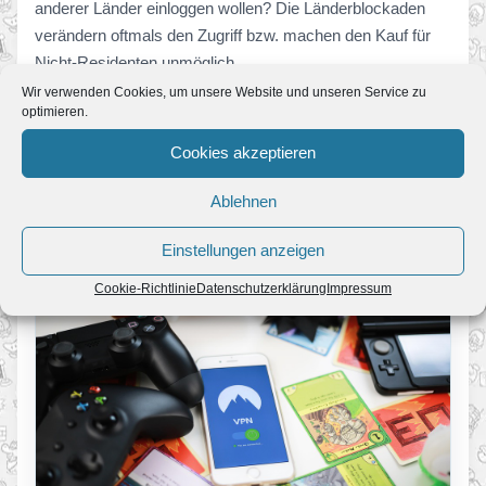
anderer Länder einloggen wollen? Die Länderblockaden
verändern oftmals den Zugriff bzw. machen den Kauf für
Nicht-Residenten unmöglich.
Wir verwenden Cookies, um unsere Website und unseren Service zu
Clevere Switch-Fans könnten die Geoblockaden mithilfe
optimieren.
von einem VPN-Service umgehen, da ihre IP-Adresse
Cookies akzeptieren
anonymisiert übermittelt wird. Doch viele Experten gehen
davon aus, dass dieses Vorgehen gar nicht notwendig sein
Ablehnen
wird, da der Verkaufsstart für die Switch weltweit einheitlich
sein dürfte.
Einstellungen anzeigen
Cookie-Richtlinie
Datenschutzerklärung
Impressum