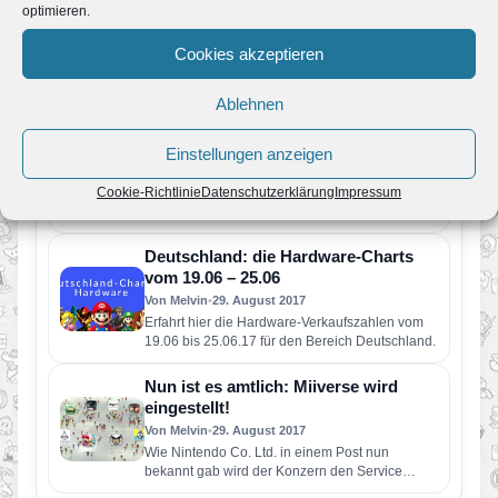
optimieren.
neue Spiele für Nintendo Switch!
Von Melvin
•
14. September 2018
Cookies akzeptieren
Animal Crossing und Luigi’s Mansion kommen
für Nintendo Switch Nintendo Direct kündigt
beide Nintendo Switch-Spiele für 2019 an…
Ablehnen
Ankündigung | New Super Mario
Bros. U Deluxe
Einstellungen anzeigen
Von Melvin
•
14. September 2018
Cookie-Richtlinie
Wenn diese überarbeitete Version des
Datenschutzerklärung
Impressum
ursprünglich für Wii U veröffentlichten Startitels
am 11. Januar 2019 für Nintendo Switch…
Deutschland: die Hardware-Charts
vom 19.06 – 25.06
Von Melvin
•
29. August 2017
Erfahrt hier die Hardware-Verkaufszahlen vom
19.06 bis 25.06.17 für den Bereich Deutschland.
Nun ist es amtlich: Miiverse wird
eingestellt!
Von Melvin
•
29. August 2017
Wie Nintendo Co. Ltd. in einem Post nun
bekannt gab wird der Konzern den Service
Miiverse für Wii…