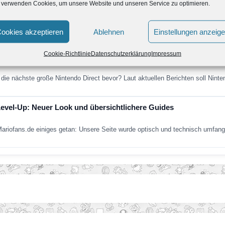
 verwenden Cookies, um unsere Website und unseren Service zu optimieren.
ntendo Direct erscheint am Dienstag, den 9. Juni
nthält vorwiegend Informationen zu Spielen, die dieses Jahr für Nintendo Sw
ookies akzeptieren
Ablehnen
Einstellungen anzeig
Cookie-Richtlinie
Datenschutzerklärung
Impressum
t findet im Juni 2026 statt
die nächste große Nintendo Direct bevor? Laut aktuellen Berichten soll Nint
Level-Up: Neuer Look und übersichtlichere Guides
 Mariofans.de einiges getan: Unsere Seite wurde optisch und technisch umfang