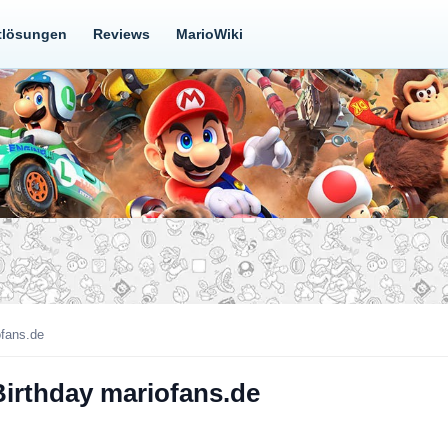
tlösungen
Reviews
MarioWiki
ofans.de
Birthday mariofans.de