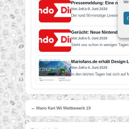
Wir
Pressemeldung: Eine neue Ni
Von JoKo
•
9. Juni 2026
Der rund 50-minütige Livestream e
C
Gerücht: Neue Nintendo Direc
Von JoKo
•
5. Juni 2026
Steht uns schon in wenigen Tagen 
Mariofans.de erhält Design-
Von JoKo
•
4. Juni 2026
In den letzten Tagen hat sich auf
← Mario Kart Wii Wettbewerb 19