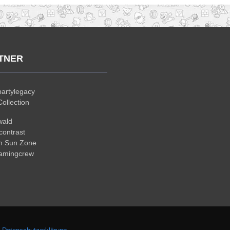
TNER
artylegacy
ollection
wald
ontrast
n Sun Zone
gamingcrew