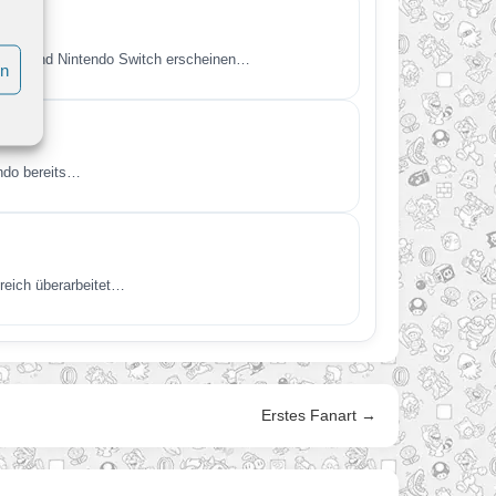
itch 2 und Nintendo Switch erscheinen…
en
endo bereits…
reich überarbeitet…
Erstes Fanart →