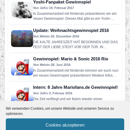
Yoshi-Fanpaket Gewinnspiel
Von JoKo
•
19. Februar 2017
In Zusammenarbeit mit Nintendo präsentieren wir ein
neues Gewinnspiel. Dieses Mal gibt es ein Yoshi-
Fanpaket zu gewinnen. Inklusive…
Update: Weihnachtsgewinnspiel 2016
Von Melvin
•
20. Dezember 2016
DIE KALTE JAHRESZEIT HAT BEGONNEN UND DAS
FEST DER LIEBE STEHT VOR DER TÜR. IN
ZUSAMMENARBEIT MIT NINTENDO…
Gewinnspiel: Mario & Sonic 2016 Rio
Von Melvin
•
28. Juni 2016
In Zusammenarbeit mit Nintendo können wir euch nun
ein neues Gewinnspiel präsentieren! Weitere Infos
und wie ihr daran…
Intern: 8 Jahre Mariofans.de Gewinnspiel!
Von JoKo
•
3. Februar 2016
Die Zeit verfliegt und wir feiern wieder einen
Geburtstag. Seit 8 Jahren gibt es uns nun schon in…
Wir verwenden Cookies, um unsere Website und unseren Service zu
optimieren.
Gewinnspiel: Gewinne ein Super Mario
Maker Premium Paket
Cookies akzeptieren
Von JoKo
•
6. Dezember 2015