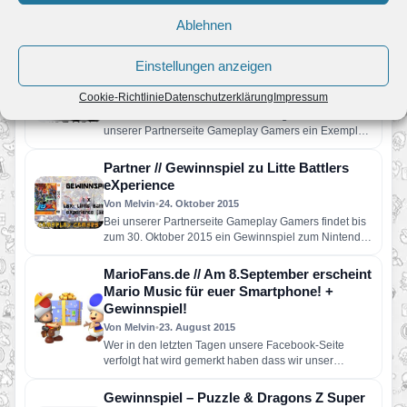
Oh du fröhliche. Weihnachten steht vor der Tür und wir
Ablehnen
haben noch das perfekte Geschenk für den
Weihnachtsbaum.…
Partner: Gewinne Animal Crossing:
Einstellungen anzeigen
Happy Home Designer!
Cookie-Richtlinie
Datenschutzerklärung
Impressum
Von JoKo
•
10. November 2015
Vom 2. bis zum 16. November 2015 gibt es bei
unserer Partnerseite Gameplay Gamers ein Exemplar
von Animal…
Partner // Gewinnspiel zu Litte Battlers
eXperience
Von Melvin
•
24. Oktober 2015
Bei unserer Partnerseite Gameplay Gamers findet bis
zum 30. Oktober 2015 ein Gewinnspiel zum Nintendo-
3DS-Spiel LBX: Little Battlers…
MarioFans.de // Am 8.September erscheint
Mario Music für euer Smartphone! +
Gewinnspiel!
Von Melvin
•
23. August 2015
Wer in den letzten Tagen unsere Facebook-Seite
verfolgt hat wird gemerkt haben dass wir unser
neusten Projekt angekündigt…
Gewinnspiel – Puzzle & Dragons Z Super