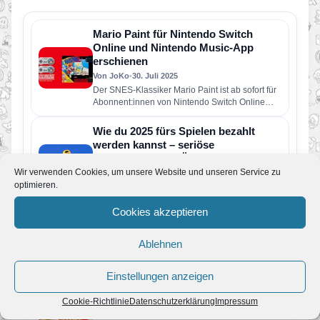
Mario Paint für Nintendo Switch
Online und Nintendo Music-App
erschienen
Von JoKo
•
30. Juli 2025
Der SNES-Klassiker Mario Paint ist ab sofort für
Abonnent:innen von Nintendo Switch Online
spielbar – und das gleich…
Wie du 2025 fürs Spielen bezahlt
werden kannst – seriöse
Möglichkeiten im Überblick
Wir verwenden Cookies, um unsere Website und unseren Service zu
Von JoKo
•
23. Juli 2025
optimieren.
Fürs Spielen bezahlt werden – eine
Traumvorstellung für wohl jeden Gamer. Dank
Cookies akzeptieren
des Booms der Gaming-Branche ist das…
Mario’s Gold Slot Maschine Übersicht
Ablehnen
Von Alexander Schmidt
•
22. Mai 2022
Super Mario gilt als eine der legendärsten
Figuren aus dem Bereich der Videospiele. Auf
Einstellungen anzeigen
der ganzen Welt sind…
Captain Toad: Treasure Tracker –
Cookie-Richtlinie
Datenschutzerklärung
Impressum
Spezial Episode