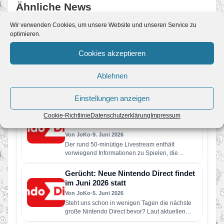
Ähnliche News
Wir verwenden Cookies, um unsere Website und unseren Service zu
optimieren.
Nintendo Classics: Vier neue Retro-
Spiele ab sofort verfügbar – Wario
Cookies akzeptieren
Land kehrt zurück
Von JoKo
•
11. Juli 2026
Ablehnen
Der Nintendo Classics-Katalog wurde um vier
weitere Retro-Klassiker erweitert. Neu verfügbar
sind die folgenden Spiele: Wario Land: Super…
Einstellungen anzeigen
Pressemeldung: Eine neue Nintendo
Direct erscheint am Dienstag, den 9.
Cookie-Richtlinie
Datenschutzerklärung
Impressum
Juni
Von JoKo
•
9. Juni 2026
Der rund 50-minütige Livestream enthält
vorwiegend Informationen zu Spielen, die
dieses Jahr für Nintendo Switch 2 und Nintendo
Switch erscheinen…
Gerücht: Neue Nintendo Direct findet
im Juni 2026 statt
Von JoKo
•
5. Juni 2026
Steht uns schon in wenigen Tagen die nächste
große Nintendo Direct bevor? Laut aktuellen
Berichten soll Nintendo bereits…