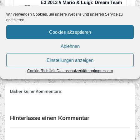
E3 2013 // Mario & Luigi: Dream Team
Bros. E3 Trailer
Wir verwenden Cookies, um unsere Website und unseren Service zu
Von JoKo
•
11. Juni 2013
optimieren.
Nintendo hat passend zur E3 einen neuen
Trailer zu Mario & Luigi: Dream Team Bros.
Cookies akzeptieren
veröffentlicht. In diesem…
Ablehnen
← Presse-Event – Post E3 2013
Einstellungen anzeigen
Gewinnspiel: Mario & Luigi: Dream Team Bros. zu gewinnen
→
Cookie-Richtlinie
Datenschutzerklärung
Impressum
Bisher keine Kommentare.
Hinterlasse einen Kommentar