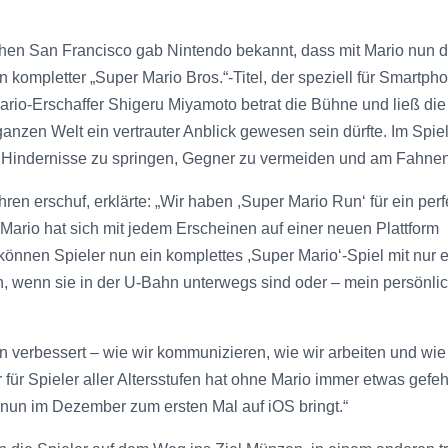
schen San Francisco gab Nintendo bekannt, dass mit Mario nun 
in kompletter „Super Mario Bros.“-Titel, der speziell für Smartp
Mario-Erschaffer Shigeru Miyamoto betrat die Bühne und ließ di
ganzen Welt ein vertrauter Anblick gewesen sein dürfte. Im Spie
r Hindernisse zu springen, Gegner zu vermeiden und am Fahne
ren erschuf, erklärte: „Wir haben ,Super Mario Run‘ für ein perf
Mario hat sich mit jedem Erscheinen auf einer neuen Plattform
önnen Spieler nun ein komplettes ,Super Mario‘-Spiel mit nur e
, wenn sie in der U-Bahn unterwegs sind oder – mein persönli
n verbessert – wie wir kommunizieren, wie wir arbeiten und wie
ür Spieler aller Altersstufen hat ohne Mario immer etwas gefehl
 nun im Dezember zum ersten Mal auf iOS bringt.“