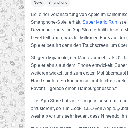
News
Smartphone
Bei einer Veranstaltung von Apple im kaliforni
Smartphone-Spiel erhält.
Super Mario Run
ist e
Dezember zuerst im App Store erhältlich sein. 
Level teilhaben, was für Millionen Fans auf der 
Spieler berührt dann den Touchscreen, um übe
Shigeru Miyamoto, der Mario vor mehr als 35 Jah
Spielerlebnis auf dem iPhone entwickelt. Super 
weiterentwickelt und zum ersten Mal überhaupt k
Hand spielen. So können sie problemlos spielen
Favorit – gerade einen Hamburger essen.“
„Der App Store hat viele Dinge in unserem Lebe
amüsieren“, so Tim Cook, CEO von Apple. „Aber f
weshalb wir uns sehr freuen, dass Nintendo ihn