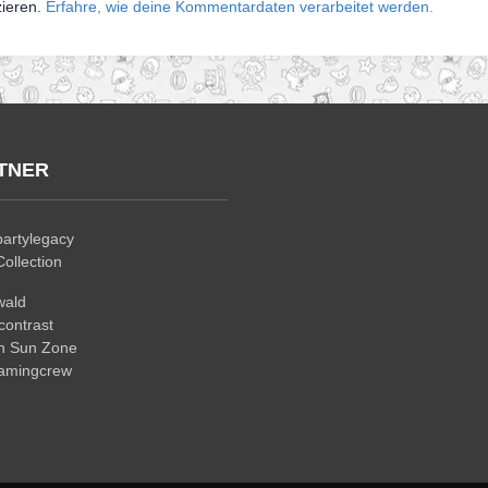
zieren.
Erfahre, wie deine Kommentardaten verarbeitet werden.
TNER
artylegacy
ollection
wald
ontrast
n Sun Zone
gamingcrew