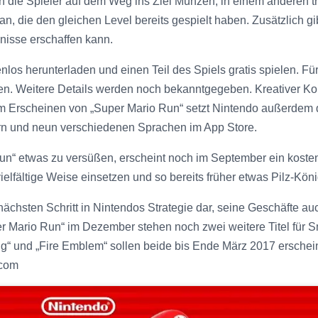
die Spieler auf dem Weg ins Ziel Münzen, in einem anderen tr
an, die den gleichen Level bereits gespielt haben. Zusätzlich g
nisse erschaffen kann.
los herunterladen und einen Teil des Spiels gratis spielen. F
n. Weitere Details werden noch bekanntgegeben. Kreativer Kopf
em Erscheinen von „Super Mario Run“ setzt Nintendo außerdem d
rn und neun verschiedenen Sprachen im App Store.
n“ etwas zu versüßen, erscheint noch im September ein kosten
elfältige Weise einsetzen und so bereits früher etwas Pilz-Köni
nächsten Schritt in Nintendos Strategie dar, seine Geschäfte a
r Mario Run“ im Dezember stehen noch zwei weitere Titel für S
g“ und „Fire Emblem“ sollen beide bis Ende März 2017 erschei
.com