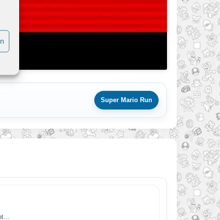
en
Super Mario Run
ibt…