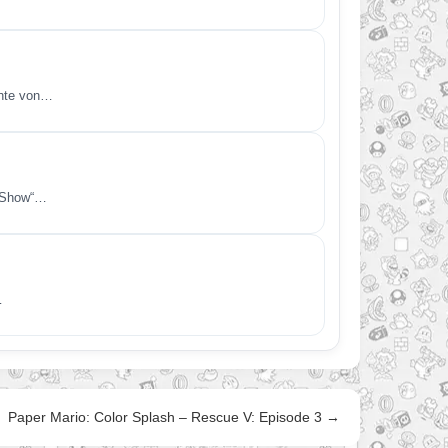
chte von…
t Show“…
…
Paper Mario: Color Splash – Rescue V: Episode 3 →