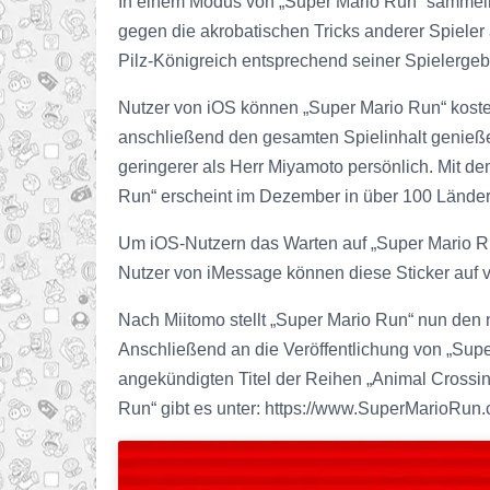
In einem Modus von „Super Mario Run“ sammeln 
gegen die akrobatischen Tricks anderer Spieler 
Pilz-Königreich entsprechend seiner Spielergeb
Nutzer von iOS können „Super Mario Run“ kosten
anschließend den gesamten Spielinhalt genieße
geringerer als Herr Miyamoto persönlich. Mit d
Run“ erscheint im Dezember in über 100 Lände
Um iOS-Nutzern das Warten auf „Super Mario Ru
Nutzer von iMessage können diese Sticker auf vi
Nach Miitomo stellt „Super Mario Run“ nun den 
Anschließend an die Veröffentlichung von „Supe
angekündigten Titel der Reihen „Animal Crossin
Run“ gibt es unter: https://www.SuperMarioRun