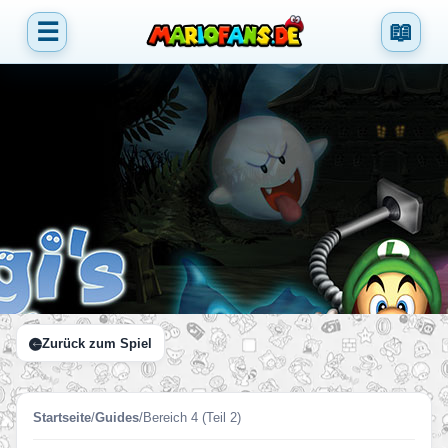
☰
📖
Zurück zum Spiel
Startseite
/
Guides
/
Bereich 4 (Teil 2)