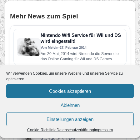
Mehr News zum Spiel
Nintendo Wifi Service für Wii und DS
wird eingestellt!
Von Melvin
•
27. Februar 2014
Am 20 Mai, 2014 wird Nintendo die Server die
das Online Gaming für Wii und DS Games
ermöglichen abstellen!…
79. Mario Kart Wii Wettbewerb
Wir verwenden Cookies, um unsere Website und unseren Service zu
Von JoKo
•
4. August 2011
optimieren.
Nintendo wiederholt erneut einen alten
Wettbewerb. Diesmal den 36. und damit einen
Cookies akzeptieren
relativ einfachen. Aufgabe ist es, durch…
78. Mario Kart Wii Wettbewerb
Ablehnen
Von JoKo
•
15. Juli 2011
Langsam kann die Hoffnung auf einen komplett
Einstellungen anzeigen
neuen Wettbewerb wohl aufgegeben werden.
Aufgabe diesmal ist es 3 Runden…
Cookie-Richtlinie
Datenschutzerklärung
Impressum
77. Mario Kart Wii Wettbewerb
Von JoKo
•
2. Juli 2011