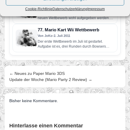
78. Mario Kart Wii Wettbewerb
Von JoKo
•
15. Juli 2011
Cookie-Richtlinie
Datenschutzerklärung
Impressum
Langsam kann die Hoffnung auf einen komplett
neuen Wettbewerb wohl aufgegeben werden.
Aufgabe diesmal ist es 3 Runden…
77. Mario Kart Wii Wettbewerb
Von JoKo
•
2. Juli 2011
Der erste Wettbewerb im Juli ist gestartet.
Aufgabe ist es, drei Runden durch Bowsers
Festung zu fahren. Dabei…
← Neues zu Paper Mario 3DS
Update der Woche (Mario Party 2 Review) →
Bisher keine Kommentare.
Hinterlasse einen Kommentar