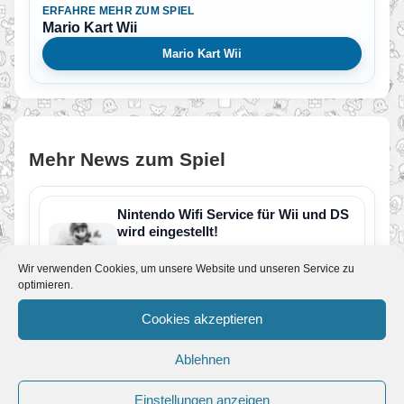
ERFAHRE MEHR ZUM SPIEL
Mario Kart Wii
Mario Kart Wii
Mehr News zum Spiel
Nintendo Wifi Service für Wii und DS
wird eingestellt!
Von Melvin
•
27. Februar 2014
Am 20 Mai, 2014 wird Nintendo die Server die
Wir verwenden Cookies, um unsere Website und unseren Service zu
das Online Gaming für Wii und DS Games
optimieren.
ermöglichen abstellen!…
Cookies akzeptieren
79. Mario Kart Wii Wettbewerb
Von JoKo
•
4. August 2011
Nintendo wiederholt erneut einen alten
Ablehnen
Wettbewerb. Diesmal den 36. und damit einen
relativ einfachen. Aufgabe ist es, durch…
Einstellungen anzeigen