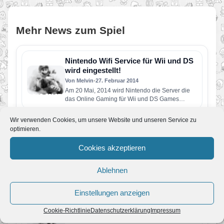
Mehr News zum Spiel
Nintendo Wifi Service für Wii und DS
wird eingestellt!
Von Melvin
•
27. Februar 2014
Am 20 Mai, 2014 wird Nintendo die Server die
das Online Gaming für Wii und DS Games
ermöglichen abstellen!…
79. Mario Kart Wii Wettbewerb
Wir verwenden Cookies, um unsere Website und unseren Service zu
optimieren.
Von JoKo
•
4. August 2011
Nintendo wiederholt erneut einen alten
Cookies akzeptieren
Wettbewerb. Diesmal den 36. und damit einen
relativ einfachen. Aufgabe ist es, durch…
78. Mario Kart Wii Wettbewerb
Ablehnen
Von JoKo
•
15. Juli 2011
Langsam kann die Hoffnung auf einen komplett
Einstellungen anzeigen
neuen Wettbewerb wohl aufgegeben werden.
Aufgabe diesmal ist es 3 Runden…
Cookie-Richtlinie
Datenschutzerklärung
Impressum
77. Mario Kart Wii Wettbewerb