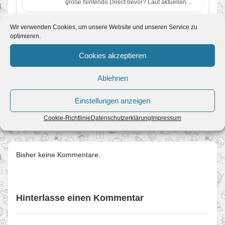
große Nintendo Direct bevor? Laut aktuellen
Berichten soll Nintendo bereits…
Super Mario Galaxy und was Fans in
Wir verwenden Cookies, um unsere Website und unseren Service zu
den nächsten Jahren erwartet
optimieren.
Von JoKo
•
8. April 2026
Manche Spiele verschwinden nach ein paar
Cookies akzeptieren
Jahren aus dem kollektiven Gedächtnis. Super
Mario Galaxy nicht. Erschienen im November…
Ablehnen
Einstellungen anzeigen
← NMag 46 erschienen
Galaktisch gutes Design für mariofans.de →
Cookie-Richtlinie
Datenschutzerklärung
Impressum
Bisher keine Kommentare.
Hinterlasse einen Kommentar