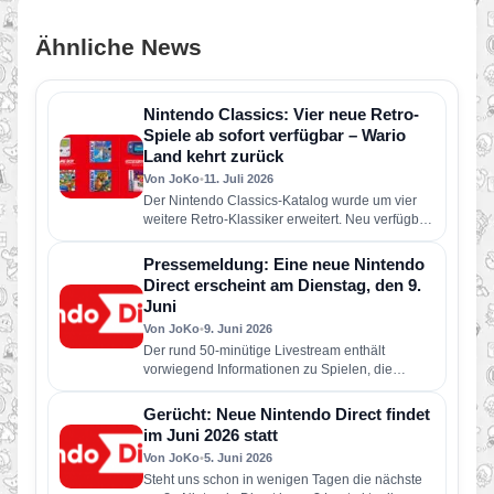
Ähnliche News
Nintendo Classics: Vier neue Retro-
Spiele ab sofort verfügbar – Wario
Land kehrt zurück
Von JoKo
•
11. Juli 2026
Der Nintendo Classics-Katalog wurde um vier
weitere Retro-Klassiker erweitert. Neu verfügbar
sind die folgenden Spiele: Wario Land: Super…
Pressemeldung: Eine neue Nintendo
Direct erscheint am Dienstag, den 9.
Juni
Von JoKo
•
9. Juni 2026
Der rund 50-minütige Livestream enthält
vorwiegend Informationen zu Spielen, die
dieses Jahr für Nintendo Switch 2 und Nintendo
Switch erscheinen…
Gerücht: Neue Nintendo Direct findet
im Juni 2026 statt
Von JoKo
•
5. Juni 2026
Steht uns schon in wenigen Tagen die nächste