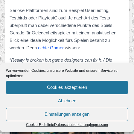
Seriöse Plattformen sind zum Beispiel UserTesting,
Testbirds oder PlaytestCloud. Je nach Art des Tests
überprüft man dabei verschiedene Punkte des Spiels.
Gerade für Gelegenheitsspieler mit einem analytischen
Blick eine ideale Möglichkeit fürs Spielen bezahlt zu
werden. Denn
echte Gamer
wissen:
“
Reality is broken but game designers can fix it. / Die
Realität ist kaputt, aber Spieldesigner können sie
Wir verwenden Cookies, um unsere Website und unseren Service zu
reparieren
.”
optimieren.
Cookies akzeptieren
Ablehnen
Einstellungen anzeigen
Cookie-Richtlinie
Datenschutzerklärung
Impressum