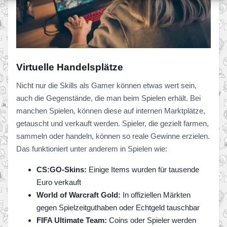
Virtuelle Handelsplätze
Nicht nur die Skills als Gamer können etwas wert sein,
auch die Gegenstände, die man beim Spielen erhält. Bei
manchen Spielen, können diese auf internen Marktplätze,
getauscht und verkauft werden. Spieler, die gezielt farmen,
sammeln oder handeln, können so reale Gewinne erzielen.
Das funktioniert unter anderem in Spielen wie:
CS:GO-Skins:
Einige Items wurden für tausende
Euro verkauft
World of Warcraft Gold:
In offiziellen Märkten
gegen Spielzeitguthaben oder Echtgeld tauschbar
FIFA Ultimate Team:
Coins oder Spieler werden