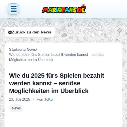
☰
Zurück zu den News
Startseite
/
News
/
Wie du 2025 fürs Spielen bezahlt werden kannst – seriöse
Möglichkeiten im Überblick
Wie du 2025 fürs Spielen bezahlt
werden kannst – seriöse
Möglichkeiten im Überblick
23. Juli 2025
•
von
JoKo
News