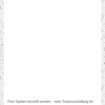
Fürs Spielen bezahlt werden – eine Traumvorstellung für