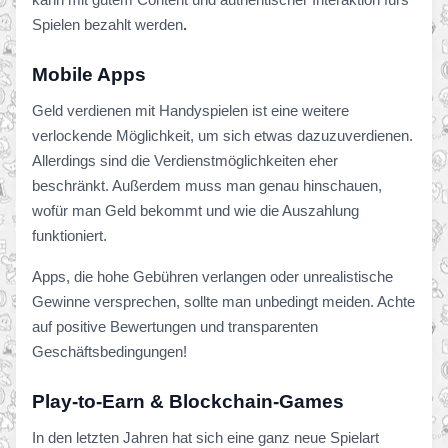
Spielen bezahlt werden
.
Mobile Apps
Geld verdienen mit Handyspielen ist eine weitere
verlockende Möglichkeit, um sich etwas dazuzuverdienen.
Allerdings sind die Verdienstmöglichkeiten eher
beschränkt. Außerdem muss man genau hinschauen,
wofür man Geld bekommt und wie die Auszahlung
funktioniert.
Apps, die hohe Gebühren verlangen oder unrealistische
Gewinne versprechen, sollte man unbedingt meiden. Achte
auf positive Bewertungen und transparenten
Geschäftsbedingungen!
Play-to-Earn & Blockchain-Games
In den letzten Jahren hat sich eine ganz neue Spielart