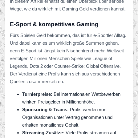
In diesem Artikel erhältst du einen Überblick über seriöse
Wege, wie du wirklich mit Gaming Geld verdienen kannst.
E-Sport & kompetitives Gaming
Fürs Spielen Geld bekommen, das ist für e-Sportler Alltag.
Und dabei kann es um wirklich große Summen gehen,
denn E-Sport ist längst kein Nischentrend mehr. Weltweit
verfolgen Millionen Menschen Spiele wie League of
Legends, Dota 2 oder Counter-Strike: Global Offensive.
Der Verdienst eine Profis kann sich aus verschiedenen
Quellen zusammensetzen.
Turnierpreise:
Bei internationalen Wettbewerben
winken Preisgelder in Millionenhöhe.
Sponsoring & Teams:
Profis werden von
Organisationen unter Vertrag genommen und
erhalten monatliches Gehalt.
Streaming-Zusätze:
Viele Profis streamen auf