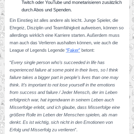
Twitch oder YouTube und monetarisieren zusätzlich
durch Abos und Spenden.
Ein Einstieg ist alles andere als leicht. Junge Spieler, die
Ehrgeiz, Disziplin und Teamfähigkeit aufweisen, können so
allerdings wirklich eine Karriere starten. Außerdem muss
man auch das Verlieren aushalten können, wie auch die
League of Legends Legende
“Faker”
betont:
“
Every single person who’s succeeded in life has
experienced failure at some point in their lives, so I think
failure takes a bigger part in people’s lives than one may
think. It’s important to not lose yourself in the emotions
from success and failure / Jeder Mensch, der im Leben
erfolgreich war, hat irgendwann in seinem Leben auch
Misserfolge erlebt, und ich glaube, dass Misserfolge eine
größere Rolle im Leben der Menschen spielen, als man
denkt. Es ist wichtig, sich nicht in den Emotionen von
Erfolg und Misserfolg zu verlieren
”.