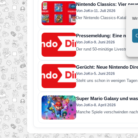
Nintendo Classics: Vier neue
Von JoKo
•
11. Juli 2026
Der Nintendo Classics-Katalog wur
Wir
C
Pressemeldung: Eine neue Ni
Von JoKo
•
9. Juni 2026
Der rund 50-minütige Livestream e
Gerücht: Neue Nintendo Direc
Von JoKo
•
5. Juni 2026
Steht uns schon in wenigen Tagen 
Super Mario Galaxy und was 
Von JoKo
•
8. April 2026
Manche Spiele verschwinden nach 