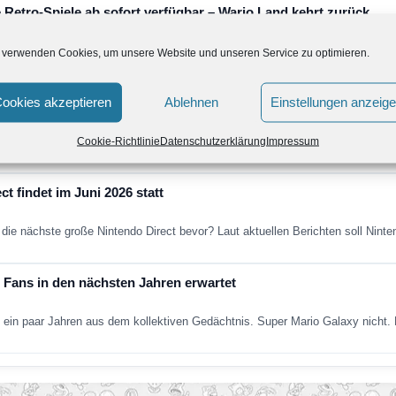
 Retro-Spiele ab sofort verfügbar – Wario Land kehrt zurück
de um vier weitere Retro-Klassiker erweitert. Neu verfügbar sind die folgend
 verwenden Cookies, um unsere Website und unseren Service zu optimieren.
ookies akzeptieren
Ablehnen
Einstellungen anzeig
ntendo Direct erscheint am Dienstag, den 9. Juni
nthält vorwiegend Informationen zu Spielen, die dieses Jahr für Nintendo Sw
Cookie-Richtlinie
Datenschutzerklärung
Impressum
t findet im Juni 2026 statt
die nächste große Nintendo Direct bevor? Laut aktuellen Berichten soll Nint
Fans in den nächsten Jahren erwartet
ein paar Jahren aus dem kollektiven Gedächtnis. Super Mario Galaxy nich