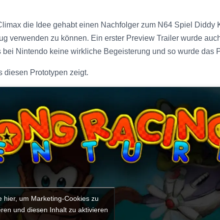
imax die Idee gehabt einen Nachfolger zum N64 Spiel Diddy Ko
eug verwenden zu können. Ein erster Preview Trailer wurde au
s bei Nintendo keine wirkliche Begeisterung und so wurde das Pr
s diesen Prototypen zeigt.
e hier, um Marketing-Cookies zu
ren und diesen Inhalt zu aktivieren