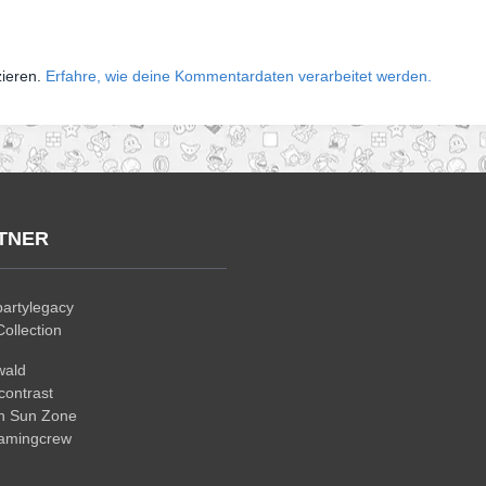
zieren.
Erfahre, wie deine Kommentardaten verarbeitet werden.
TNER
artylegacy
ollection
wald
ontrast
n Sun Zone
gamingcrew