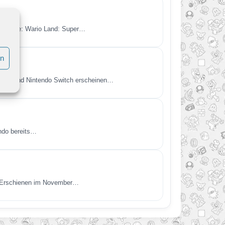
en Spiele: Wario Land: Super…
en
itch 2 und Nintendo Switch erscheinen…
endo bereits…
t. Erschienen im November…