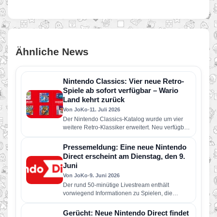
Ähnliche News
Nintendo Classics: Vier neue Retro-
Spiele ab sofort verfügbar – Wario
Land kehrt zurück
Von JoKo
•
11. Juli 2026
Der Nintendo Classics-Katalog wurde um vier
weitere Retro-Klassiker erweitert. Neu verfügbar
sind die folgenden Spiele: Wario Land: Super…
Pressemeldung: Eine neue Nintendo
Direct erscheint am Dienstag, den 9.
Juni
Von JoKo
•
9. Juni 2026
Der rund 50-minütige Livestream enthält
vorwiegend Informationen zu Spielen, die
dieses Jahr für Nintendo Switch 2 und Nintendo
Switch erscheinen…
Gerücht: Neue Nintendo Direct findet