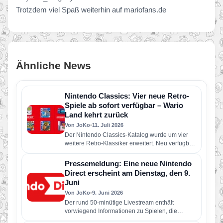
Trotzdem viel Spaß weiterhin auf mariofans.de
Ähnliche News
Nintendo Classics: Vier neue Retro-
Spiele ab sofort verfügbar – Wario
Land kehrt zurück
Von JoKo
•
11. Juli 2026
Der Nintendo Classics-Katalog wurde um vier
weitere Retro-Klassiker erweitert. Neu verfügbar
sind die folgenden Spiele: Wario Land: Super…
Pressemeldung: Eine neue Nintendo
Direct erscheint am Dienstag, den 9.
Juni
Von JoKo
•
9. Juni 2026
Der rund 50-minütige Livestream enthält
vorwiegend Informationen zu Spielen, die
dieses Jahr für Nintendo Switch 2 und Nintendo