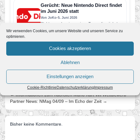
Switch erscheinen…
Gerücht: Neue Nintendo Direct findet
im Juni 2026 statt
Von JoKo
•
5. Juni 2026
Steht uns schon in wenigen Tagen die nächste
große Nintendo Direct bevor? Laut aktuellen
Wir verwenden Cookies, um unsere Website und unseren Service zu
Berichten soll Nintendo bereits…
optimieren.
Super Mario Galaxy und was Fans in
den nächsten Jahren erwartet
Cookies akzeptieren
Von JoKo
•
8. April 2026
Manche Spiele verschwinden nach ein paar
Ablehnen
Jahren aus dem kollektiven Gedächtnis. Super
Mario Galaxy nicht. Erschienen im November…
Einstellungen anzeigen
Cookie-Richtlinie
Datenschutzerklärung
Impressum
← Informationen zum nächsten Mario Kart Wii Wettbewerb
Partner News: NMag 04/09 – Im Echo der Zeit →
Bisher keine Kommentare.