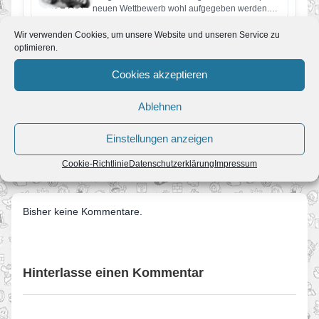
neuen Wettbewerb wohl aufgegeben werden.
Aufgabe diesmal ist es 3 Runden…
Wir verwenden Cookies, um unsere Website und unseren Service zu
77. Mario Kart Wii Wettbewerb
optimieren.
Von JoKo
•
2. Juli 2011
Der erste Wettbewerb im Juli ist gestartet.
Cookies akzeptieren
Aufgabe ist es, drei Runden durch Bowsers
Festung zu fahren. Dabei…
Ablehnen
Einstellungen anzeigen
← Mario & Sonic auch für den 3DS *Update*
73. Mario Kart Wii Wettbewerb →
Cookie-Richtlinie
Datenschutzerklärung
Impressum
Bisher keine Kommentare.
Hinterlasse einen Kommentar