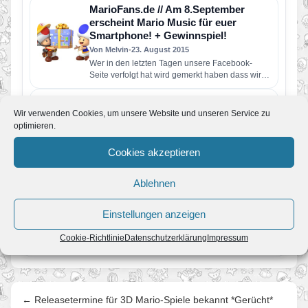
MarioFans.de // Am 8.September
erscheint Mario Music für euer
Smartphone! + Gewinnspiel!
Von Melvin
•
23. August 2015
Wer in den letzten Tagen unsere Facebook-
Seite verfolgt hat wird gemerkt haben dass wir
unser neusten Projekt angekündigt…
Nintendo Direct // Super Mario Galaxy
Wir verwenden Cookies, um unsere Website und unseren Service zu
für WiiU VC kommt
optimieren.
Von Melvin
•
31. Mai 2015
Ebenso hat Nintendo heute bekanntgeben dass
Cookies akzeptieren
auch der erste Teil der Galaxy-Serie auf die WiiU
VC veröffentlicht wird.…
Ablehnen
Weitere Titel in die Nintendo Selects-
Reihe aufgenommen.
Von JoKo
•
21. August 2011
Einstellungen anzeigen
Mitte des Jahres hatte Nintendo die Nintendo
Select-Reihe vorgestellt, in der frühe gute Wii-
Cookie-Richtlinie
Datenschutzerklärung
Impressum
Spiele zu günstigen Preisen angeboten…
← Releasetermine für 3D Mario-Spiele bekannt *Gerücht*